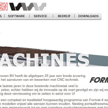
oven BV heeft de afgelopen 25 jaar een brede ervaring
 het aansturen van en bewerken met CNC techniek.
e laatste jaren in deze boeiende machinetak veel is
 zeker, echter hebben wij de innovatie op de voet gevolgd en zijn wij m
ig deze vernieuwing om te zetten in winst voor U!
u een compleet en kwalitatief hoogwaardig programma van Format-4 w
e modellen vrijwel alle wensen kunnen invullen. Nesting portaalfreesm
or een eenmanszaak tot en met complexe productieomgevingen met h