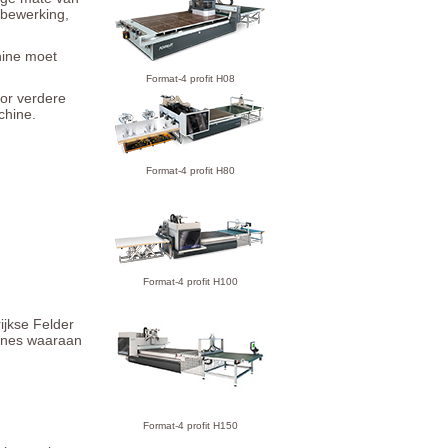
 bewerking,
hine moet
Format-4 profit H08
oor verdere
chine.
Format-4 profit H80
Format-4 profit H100
ijkse Felder
ines waaraan
Format-4 profit H150