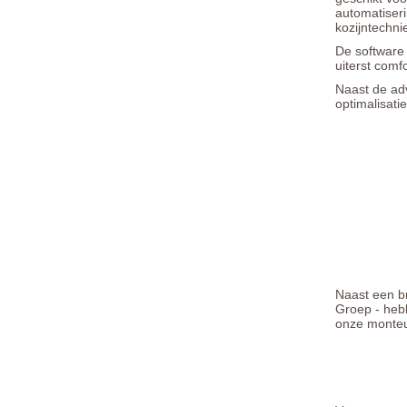
automatiseri
kozijntechni
De software
uiterst comf
Naast de adv
optimalisati
Naast een b
Groep - heb
onze monteu