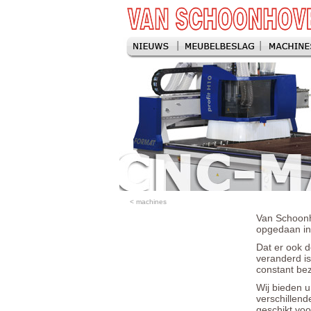
< machines
Van Schoonh
opgedaan in
Dat er ook d
veranderd is
constant bez
Wij bieden 
verschillend
geschikt vo