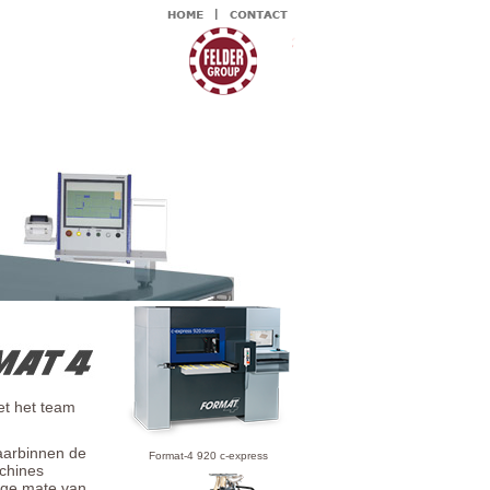
et het team
aarbinnen de
Format-4 920 c-express
achines
oge mate van